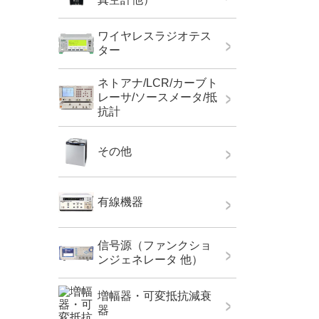
ワイヤレスラジオテス
ター
ネトアナ/LCR/カーブト
レーサ/ソースメータ/抵
抗計
その他
有線機器
信号源（ファンクショ
ンジェネレータ 他）
増幅器・可変抵抗減衰
器