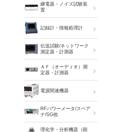
継電器・ノイズ試験装
置
記録計・情報処理計
伝送試験/ネットワーク
測定器・計測器
ＡＦ（オーディオ）測
定器・計測器
電源関連機器
RFパワーメータ/スペア
ナ/SG他
理化学・分析機器（顕