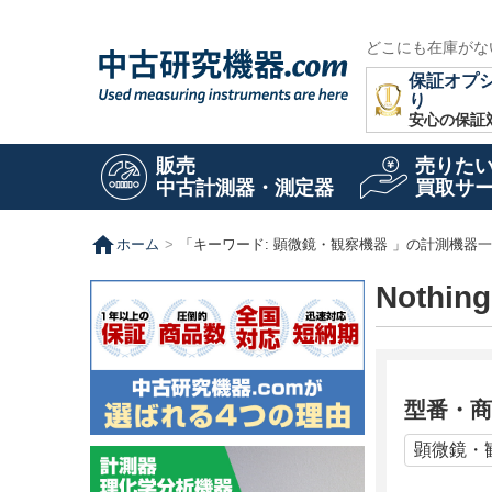
どこにも在庫がな
保証オプ
り
安心の保証
販売
売りた
中古計測器・測定器
買取サ
home
ホーム
「キーワード: 顕微鏡・観察機器 」の計測機器
Nothin
型番・商