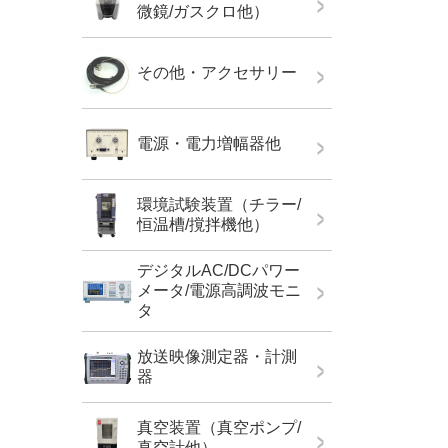
微鏡/ガスクロ他）
その他・アクセサリー
電源・電力増幅器他
環境試験装置（チラー/
恒温槽/撹拌機他）
デジタルAC/DCパワー
メータ/電源高調波モニ
タ
放送映像測定器・計測
器
真空装置（真空ポンプ/
真空計他）