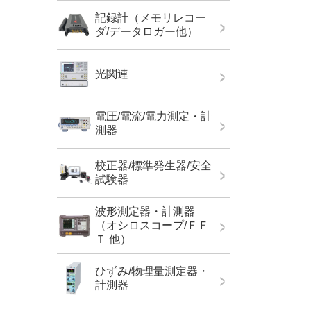
記録計（メモリレコー
ダ/データロガー他）
光関連
電圧/電流/電力測定・計
測器
校正器/標準発生器/安全
試験器
波形測定器・計測器
（オシロスコープ/ＦＦ
Ｔ 他）
ひずみ/物理量測定器・
計測器