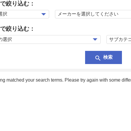
で絞り込む：
で絞り込む：
search
検索
hing matched your search terms. Please try again with some diff