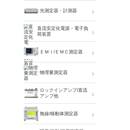
光測定器・計測器
直流安定化電源・電子負
荷装置
ＥＭＩ/ＥＭＣ測定器
物理量測定器
ロックインアンプ/直流
アンプ他
無線/移動体測定器