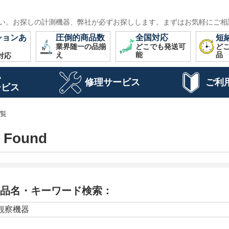
い。お探しの計測機器、弊社が必ずお探しします。まずはお気軽にご相
ションあ
圧倒的商品数
全国対応
短
業界随一の品揃
どこでも発送可
ど
え
能
品
対応
い
修理サービス
ご利
ービス
一覧
g Found
品名・キーワード検索：