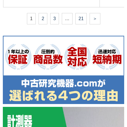
1
2
3
…
21
＞