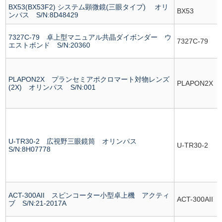
BX53(BX53F2) システム顕微鏡(三眼タイプ) オリ
BX53
ンパス S/N:8D48429
7327C-79 卓上型マニュアル共晶ダイボンダー ウ
7327C-79
エストボンド S/N:20360
PLAPON2X プランセミアポクロマート対物レンズ
PLAPON2X
(2X) オリンパス S/N:001
U-TR30-2 広視野三眼鏡筒 オリンパス
U-TR30-2
S/N:8H07778
ACT-300AII スピンコーター小型卓上機 アクティ
ACT-300AII
ブ S/N:21-2017A