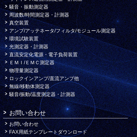
騒音・振動測定器
周波数/時間測定器・計測器
真空装置
アンプ/アッテネータ/フィルタ/モジュール測定器
環境試験装置
光測定器・計測器
直流安定化電源・電子負荷装置
ＥＭＩ/ＥＭＣ測定器
物理量測定器
ロックインアンプ/直流アンプ他
無線/移動体測定器
騒音/振動/温度測定器・計測器
お問い合わせ
お問い合わせ
FAX用紙テンプレートダウンロード