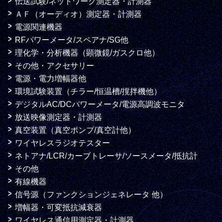
伝送試験/ネットワーク測定器・計測器
ＡＦ（オーディオ）測定器・計測器
電源関連機器
RFパワーメータ/スペアナ/SG他
理化学・分析機器（顕微鏡/ガスクロ他）
その他・アクセサリー
電源・電力増幅器他
環境試験装置（チラー/恒温槽/撹拌機他）
デジタルAC/DCパワーメータ/電源高調波モニタ
放送映像測定器・計測器
真空装置（真空ポンプ/真空計他）
ワイヤレスラジオテスター
ネトアナ/LCR/カーブトレーサ/ソースメータ/抵抗計
その他
有線機器
信号源（ファンクションジェネレータ 他）
増幅器・可変抵抗減衰器
ワイヤレス通信用測定器・計測器