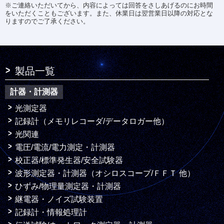
※ご連絡いただいてから、内容によっては回答をさしあげるのにお時間
をいただくこともございます。また、休業日は翌営業日以降の対応とな
りますのでご了承ください。
製品一覧
計器・計測器
光測定器
記録計（メモリレコーダ/データロガー他）
光関連
電圧/電流/電力測定・計測器
校正器/標準発生器/安全試験器
波形測定器・計測器（オシロスコープ/ＦＦＴ 他）
ひずみ/物理量測定器・計測器
継電器・ノイズ試験装置
記録計・情報処理計