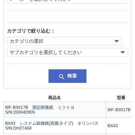
カテゴリで絞り込む：
search
検索
商品名
型番
MF-B3017B 測定顕微鏡 ミツトヨ
MF-B3017B
S/N:200040905
BX43 システム顕微鏡(双眼タイプ) オリンパス
BX43
S/N:OH27458