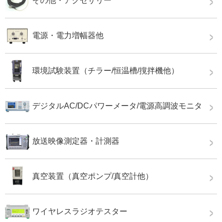
その他・アクセサリー
電源・電力増幅器他
環境試験装置（チラー/恒温槽/撹拌機他）
デジタルAC/DCパワーメータ/電源高調波モニタ
放送映像測定器・計測器
真空装置（真空ポンプ/真空計他）
ワイヤレスラジオテスター