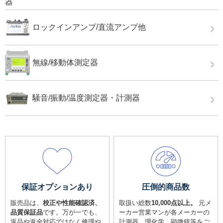
ロックインアンプ/直流アンプ他
無線/移動体測定器
騒音/振動/温度測定器・計測器
保証オプションあり
圧倒的商品数
販売品は、
校正や性能確認済、
取扱い総数
10,000点以上。
元メ
品質保証品
です。万が一でも、
ーカー営業マンが各メーカーの
返品や返金対応ではなく修理や
計測器、理化学、顕微鏡等をご