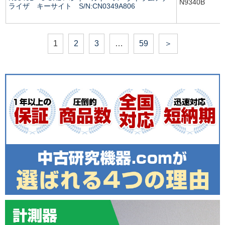
N9340B
ライザ キーサイト S/N:CN0349A806
1
2
3
…
59
＞