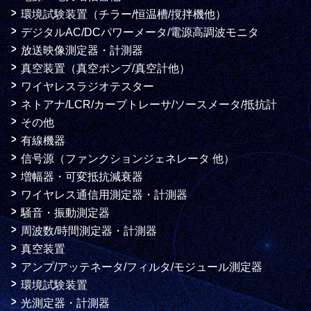
環境試験装置（チラー/恒温槽/撹拌機他）
デジタルAC/DCパワーメータ/電源高調波モニタ
放送映像測定器・計測器
真空装置（真空ポンプ/真空計他）
ワイヤレスラジオテスター
ネトアナ/LCR/カーブトレーサ/ソースメータ/抵抗計
その他
有線機器
信号源（ファンクションジェネレータ 他）
増幅器・可変抵抗減衰器
ワイヤレス通信用測定器・計測器
騒音・振動測定器
周波数/時間測定器・計測器
真空装置
アンプ/アッテネータ/フィルタ/モジュール測定器
環境試験装置
光測定器・計測器