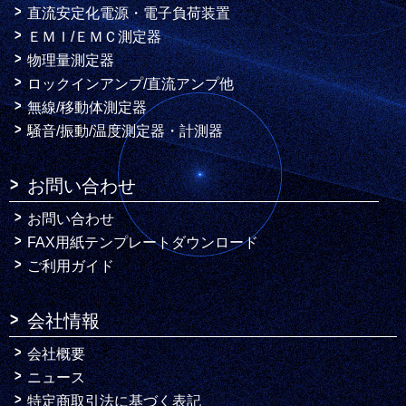
直流安定化電源・電子負荷装置
ＥＭＩ/ＥＭＣ測定器
物理量測定器
ロックインアンプ/直流アンプ他
無線/移動体測定器
騒音/振動/温度測定器・計測器
お問い合わせ
お問い合わせ
FAX用紙テンプレートダウンロード
ご利用ガイド
会社情報
会社概要
ニュース
特定商取引法に基づく表記