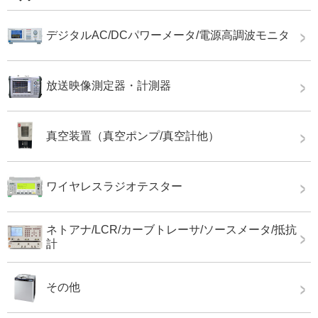
デジタルAC/DCパワーメータ/電源高調波モニタ
放送映像測定器・計測器
真空装置（真空ポンプ/真空計他）
ワイヤレスラジオテスター
ネトアナ/LCR/カーブトレーサ/ソースメータ/抵抗
計
その他