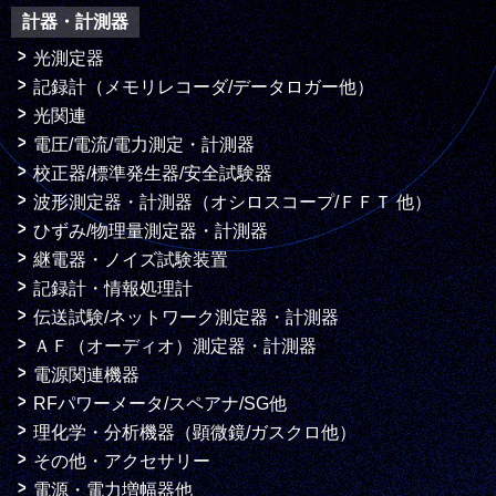
計器・計測器
光測定器
記録計（メモリレコーダ/データロガー他）
光関連
電圧/電流/電力測定・計測器
校正器/標準発生器/安全試験器
波形測定器・計測器（オシロスコープ/ＦＦＴ 他）
ひずみ/物理量測定器・計測器
継電器・ノイズ試験装置
記録計・情報処理計
伝送試験/ネットワーク測定器・計測器
ＡＦ（オーディオ）測定器・計測器
電源関連機器
RFパワーメータ/スペアナ/SG他
理化学・分析機器（顕微鏡/ガスクロ他）
その他・アクセサリー
電源・電力増幅器他