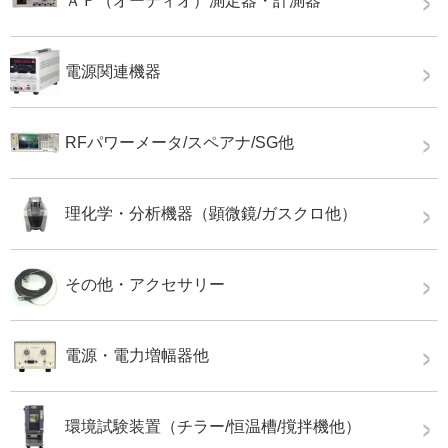
ＡＦ（オーディオ）測定器・計測器
電源関連機器
RFパワーメータ/スペアナ/SG他
理化学・分析機器（顕微鏡/ガスクロ他）
その他・アクセサリー
電源・電力増幅器他
環境試験装置（チラー/恒温槽/撹拌機他）