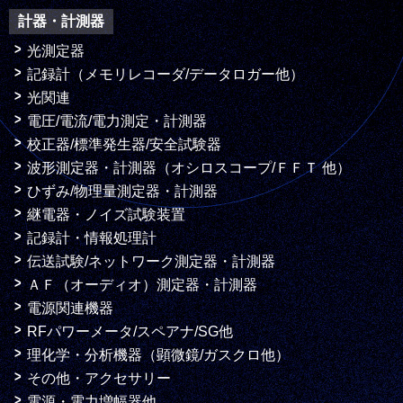
計器・計測器
光測定器
記録計（メモリレコーダ/データロガー他）
光関連
電圧/電流/電力測定・計測器
校正器/標準発生器/安全試験器
波形測定器・計測器（オシロスコープ/ＦＦＴ 他）
ひずみ/物理量測定器・計測器
継電器・ノイズ試験装置
記録計・情報処理計
伝送試験/ネットワーク測定器・計測器
ＡＦ（オーディオ）測定器・計測器
電源関連機器
RFパワーメータ/スペアナ/SG他
理化学・分析機器（顕微鏡/ガスクロ他）
その他・アクセサリー
電源・電力増幅器他