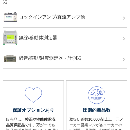
ロックインアンプ/直流アンプ他
無線/移動体測定器
騒音/振動/温度測定器・計測器
保証オプションあり
圧倒的商品数
販売品は、
校正や性能確認済、
取扱い総数
10,000点以上。
元メ
品質保証品
です。万が一でも、
ーカー営業マンが各メーカーの