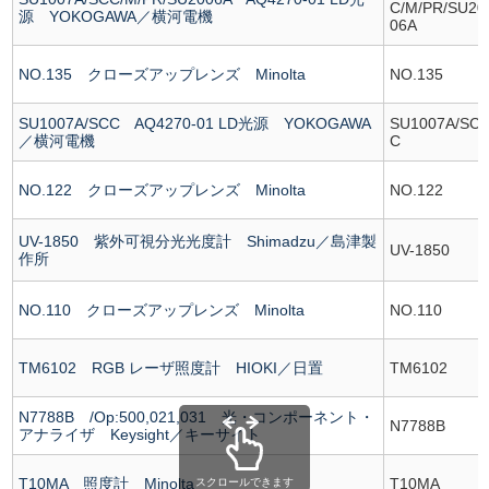
C/M/PR/SU20
源 YOKOGAWA／横河電機
06A
NO.135 クローズアップレンズ Minolta
NO.135
SU1007A/SCC AQ4270-01 LD光源 YOKOGAWA
SU1007A/SC
／横河電機
C
NO.122 クローズアップレンズ Minolta
NO.122
UV-1850 紫外可視分光光度計 Shimadzu／島津製
UV-1850
作所
NO.110 クローズアップレンズ Minolta
NO.110
TM6102 RGB レーザ照度計 HIOKI／日置
TM6102
N7788B /Op:500,021,031 光・コンポーネント・
N7788B
アナライザ Keysight／キーサイト
T10MA 照度計 Minolta
T10MA
スクロールできます