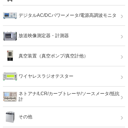
デジタルAC/DCパワーメータ/電源高調波モニタ
放送映像測定器・計測器
真空装置（真空ポンプ/真空計他）
ワイヤレスラジオテスター
ネトアナ/LCR/カーブトレーサ/ソースメータ/抵抗
計
その他