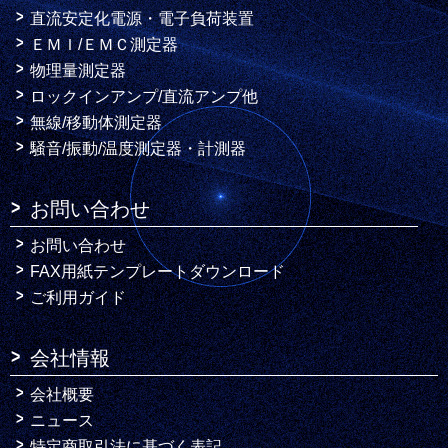
直流安定化電源・電子負荷装置
ＥＭＩ/ＥＭＣ測定器
物理量測定器
ロックインアンプ/直流アンプ他
無線/移動体測定器
騒音/振動/温度測定器・計測器
お問い合わせ
お問い合わせ
FAX用紙テンプレートダウンロード
ご利用ガイド
会社情報
会社概要
ニュース
特定商取引法に基づく表記