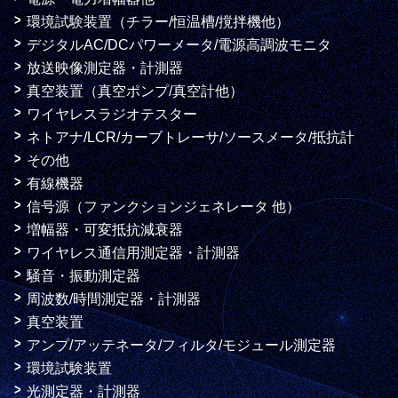
環境試験装置（チラー/恒温槽/撹拌機他）
デジタルAC/DCパワーメータ/電源高調波モニタ
放送映像測定器・計測器
真空装置（真空ポンプ/真空計他）
ワイヤレスラジオテスター
ネトアナ/LCR/カーブトレーサ/ソースメータ/抵抗計
その他
有線機器
信号源（ファンクションジェネレータ 他）
増幅器・可変抵抗減衰器
ワイヤレス通信用測定器・計測器
騒音・振動測定器
周波数/時間測定器・計測器
真空装置
アンプ/アッテネータ/フィルタ/モジュール測定器
環境試験装置
光測定器・計測器