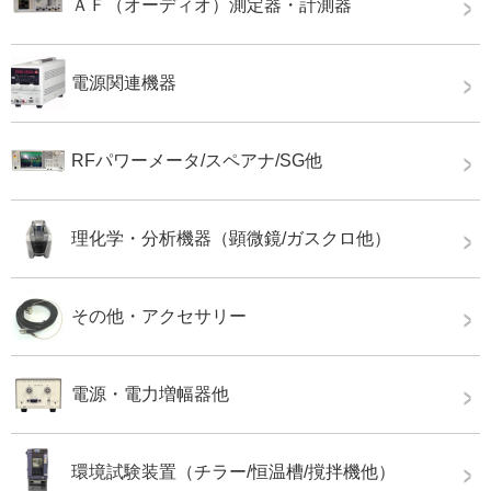
ＡＦ（オーディオ）測定器・計測器
電源関連機器
RFパワーメータ/スペアナ/SG他
理化学・分析機器（顕微鏡/ガスクロ他）
その他・アクセサリー
電源・電力増幅器他
環境試験装置（チラー/恒温槽/撹拌機他）