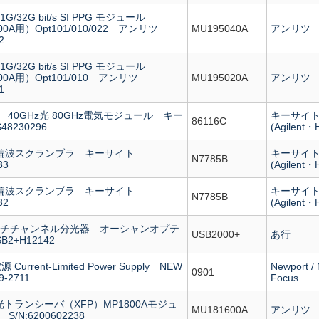
1G/32G bit/s SI PPG モジュール
900A用）Opt101/010/022 アンリツ
MU195040A
アンリツ
2
1G/32G bit/s SI PPG モジュール
900A用）Opt101/010 アンリツ
MU195020A
アンリツ
1
025 40GHz光 80GHz電気モジュール キー
キーサイ
86116C
48230296
(Agilent・
同期偏波スクランブラ キーサイト
キーサイ
N7785B
33
(Agilent・
同期偏波スクランブラ キーサイト
キーサイ
N7785B
32
(Agilent・
 マルチチャンネル分光器 オーシャンオプテ
USB2000+
あ行
B2+H12142
urrent-Limited Power Supply NEW
Newport /
0901
-2711
Focus
 光トランシーバ（XFP）MP1800Aモジュ
MU181600A
アンリツ
N:6200602238