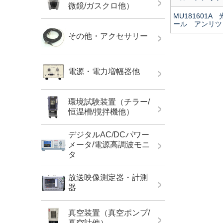
微鏡/ガスクロ他）
MU181601A
ール アンリツ S/
その他・アクセサリー
電源・電力増幅器他
環境試験装置（チラー/
恒温槽/撹拌機他）
デジタルAC/DCパワー
メータ/電源高調波モニ
タ
放送映像測定器・計測
器
真空装置（真空ポンプ/
真空計他）