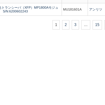
 光トランシーバ（XFP）MP1800Aモジュ
MU181601A
アンリツ
N:6200602243
1
2
3
…
15