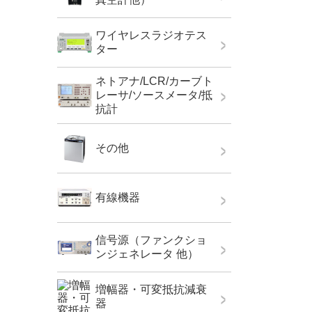
ワイヤレスラジオテス
ター
ネトアナ/LCR/カーブト
レーサ/ソースメータ/抵
抗計
その他
有線機器
信号源（ファンクショ
ンジェネレータ 他）
増幅器・可変抵抗減衰
器