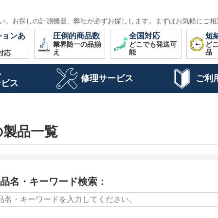
い。お探しの計測機器、弊社が必ずお探しします。まずはお気軽にご相
ションあ
圧倒的商品数
全国対応
短
業界随一の品揃
どこでも発送可
ど
え
能
品
対応
い
修理サービス
ご利
ービス
の製品一覧
品名・キーワード検索：