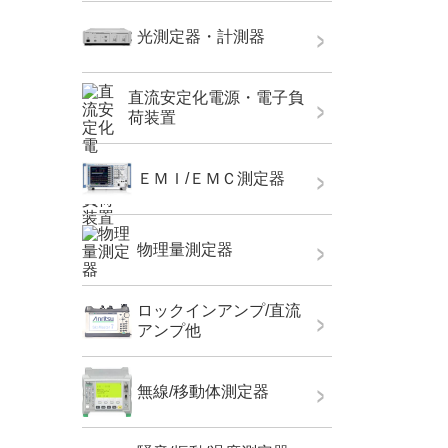
光測定器・計測器
直流安定化電源・電子負
荷装置
ＥＭＩ/ＥＭＣ測定器
物理量測定器
ロックインアンプ/直流
アンプ他
無線/移動体測定器