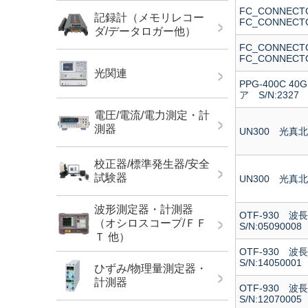
FC_CONNE
記録計（メモリレコー
FC_CONNECTO
ダ/データロガー他）
FC_CONNE
FC_CONNECTO
光関連
PPG-400C
ア S/N:2327
電圧/電流/電力測定・計
測器
UN300 光真北
校正器/標準発生器/安全
試験器
UN300 光真北
波形測定器・計測器
OTF-930
（オシロスコープ/ＦＦ
S/N:05090008
Ｔ 他）
OTF-930
S/N:14050001
ひずみ/物理量測定器・
計測器
OTF-930
S/N:12070005