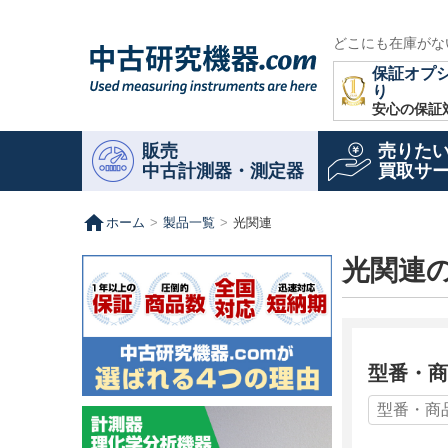
どこにも在庫がな
保証オプ
り
安心の保証
販売
売りた
中古計測器・測定器
買取サ
home
ホーム
製品一覧
光関連
光関連
型番・商