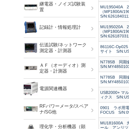
継電器・ノイズ試験装
MU195040A 2
置
（MP1800A/1
S/N:626184011
MU195020A 2
記録計・情報処理計
（MP1800A/1
S/N:626187031
伝送試験/ネットワーク
86116C-Op
測定器・計測器
サイト S/N:US
N7785B 
ＡＦ（オーディオ）測
S/N:MY485010
定器・計測器
N7785B 
S/N:MY485010
電源関連機器
USB2000+
ィクス S/N:US
RFパワーメータ/スペア
0901 ラボ用電源 C
ナ/SG他
FOCUS S/N:09
MU181600A
理化学・分析機器（顕
ール アンリツ S/