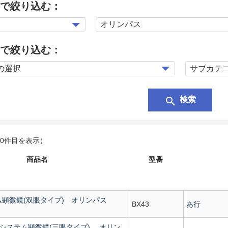
で絞り込む：
で絞り込む：
search
検索
20件目を表示）
商品名
型番
テム顕微鏡(双眼タイプ) オリンパス
BX43
あ行
F2) システム顕微鏡(三眼タイプ) オリン