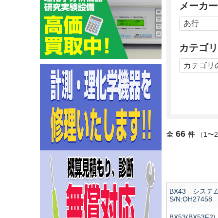
メーカー
カテゴリ
66
全
件
（1〜
BX43 シス
S/N:OH27458
BX53(BX53