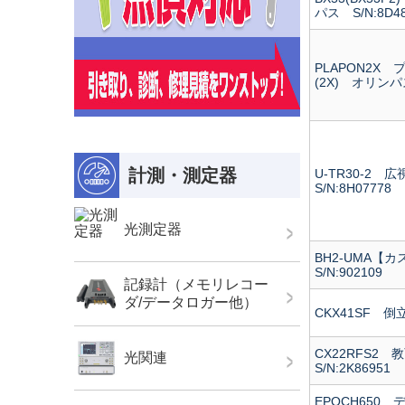
パス S/N:8D48
PLAPON2X
(2X) オリンパス
計測・測定器
U-TR30-2
S/N:8H07778
光測定器
BH2-UMA
S/N:902109
記録計（メモリレコー
ダ/データロガー他）
CKX41SF 倒
CX22RFS
光関連
S/N:2K86951
EPOCH65