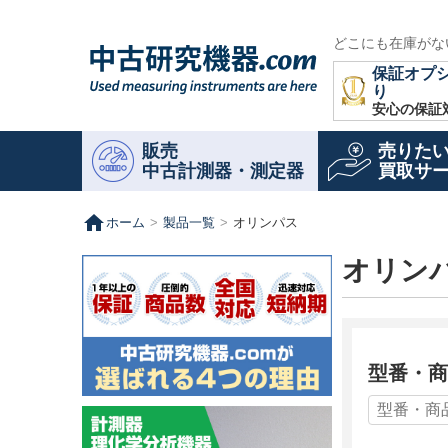
どこにも在庫がな
保証オプ
り
安心の保証
販売
売りた
中古計測器・測定器
買取サ
home
ホーム
製品一覧
オリンパス
オリン
型番・商