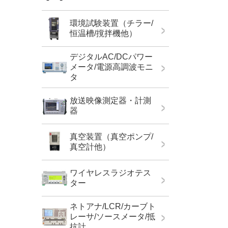
環境試験装置（チラー/
恒温槽/撹拌機他）
デジタルAC/DCパワー
メータ/電源高調波モニ
タ
放送映像測定器・計測
器
真空装置（真空ポンプ/
真空計他）
ワイヤレスラジオテス
ター
ネトアナ/LCR/カーブト
レーサ/ソースメータ/抵
抗計