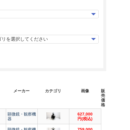
メーカー
カテゴリ
画像
販
売
価
格
顕微鏡・観察機
627,000
器
円(税込)
顕微鏡・観察機
759,000