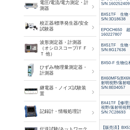
電圧/電流/電力測定・計
S/N:160252409
測器
BX51TF 
S/N:3D18638
校正器/標準発生器/安全
試験器
EPOCH650
160227807
波形測定器・計測器
BX51TF 
（オシロスコープ/ＦＦ
S/N:8G17636
Ｔ 他）
BX50-F 生物位
ひずみ/物理量測定器・
計測器
BX60MF5(B
射明視野/落射暗
S/N:8E04057
継電器・ノイズ試験装
置
BX41TF【修
視野/落射明視野
記録計・情報処理計
S/N:7C28693
【販売済】BX5
伝送試験/ネットワーク