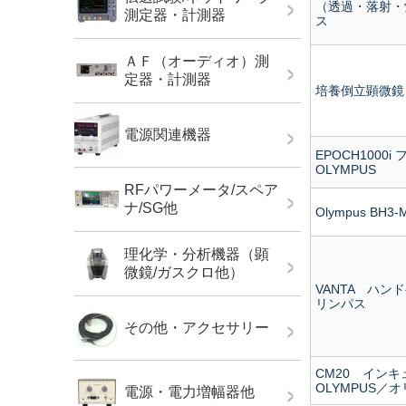
（透過・落射・蛍
測定器・計測器
ス
ＡＦ（オーディオ）測
定器・計測器
培養倒立顕微鏡（
電源関連機器
EPOCH100
OLYMPUS
RFパワーメータ/スペア
ナ/SG他
Olympus BH3-M
理化学・分析機器（顕
微鏡/ガスクロ他）
VANTA ハン
リンパス
その他・アクセサリー
CM20 イン
OLYMPUS／
電源・電力増幅器他