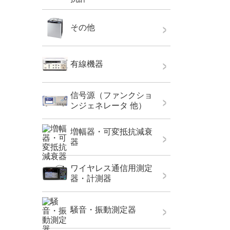
その他
有線機器
信号源（ファンクショ
ンジェネレータ 他）
増幅器・可変抵抗減衰
器
ワイヤレス通信用測定
器・計測器
騒音・振動測定器