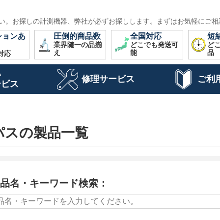
い。お探しの計測機器、弊社が必ずお探しします。まずはお気軽にご相
ションあ
圧倒的商品数
全国対応
短
業界随一の品揃
どこでも発送可
ど
え
能
品
対応
い
修理サービス
ご利
ービス
パスの製品一覧
品名・キーワード検索：