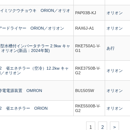
J セイミツクウチョウキ ORION／オリオ
PAP03B-KJ
オリオン
 エアードライヤー ORION／オリオン
RAX6J-A1
オリオン
V 小型水槽付インバータチラー 2.9kw キャ
RKE750A1-V-
あ行
 / オリオン(新品：2024年製)
G1
V-G2 省エネチラー（空冷）12.2kw キャ
RKE3750B-V-
オリオン
N／オリオン
G2
無停電電源装置 OMRON
BU150SW
オリオン
RKE5500B-V-
V-G2 省エネチラー ORION
オリオン
G2
1
2
>