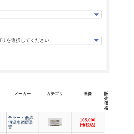
メーカー
カテゴリ
画像
販
売
価
格
チラー・低温
165,000
恒温水循環装
円(税込)
置