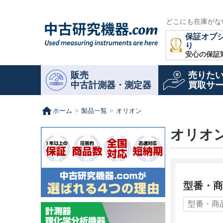
どこにも在庫がな
保証オプ
り
安心の保証
販売
売りた
中古計測器・測定器
買取サ
home
ホーム
製品一覧
オリオン
オリオ
型番・商