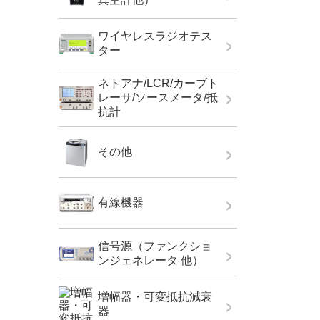
ワイヤレスラジオテス
ター
ネトアナ/LCR/カーブト
レーサ/ソースメータ/抵
抗計
その他
有線機器
信号源（ファンクショ
ンジェネレータ 他）
増幅器・可変抵抗減衰
器