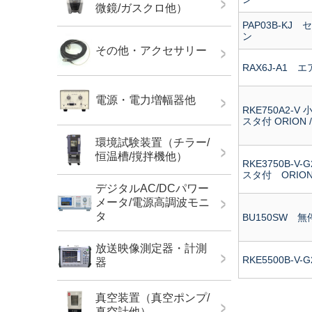
微鏡/ガスクロ他）
PAP03B-K
ン
その他・アクセサリー
RAX6J-A1
電源・電力増幅器他
RKE750A2-
スタ付 ORION
環境試験装置（チラー/
恒温槽/撹拌機他）
RKE3750B-
スタ付 ORIO
デジタルAC/DCパワー
メータ/電源高調波モニ
タ
BU150SW 
放送映像測定器・計測
RKE5500B-
器
真空装置（真空ポンプ/
真空計他）