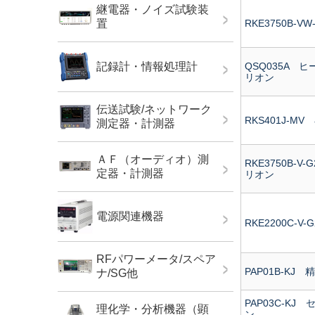
継電器・ノイズ試験装
RKE3750B-
置
QSQ035A 
記録計・情報処理計
リオン
伝送試験/ネットワーク
RKS401J-
測定器・計測器
ＡＦ（オーディオ）測
RKE3750B-
定器・計測器
リオン
電源関連機器
RKE2200C-
RFパワーメータ/スペア
PAP01B-KJ
ナ/SG他
PAP03C-K
理化学・分析機器（顕
ン