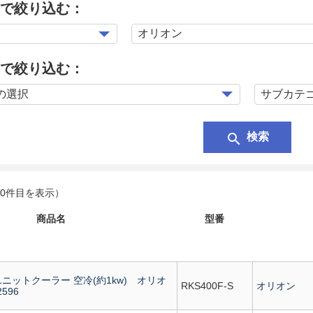
で絞り込む：
で絞り込む：
search
検索
20件目を表示）
商品名
型番
 ユニットクーラー 空冷(約1kw) オリオ
RKS400F-S
オリオン
2596