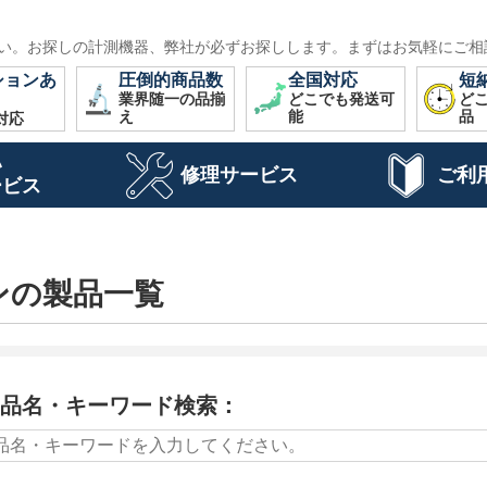
い。お探しの計測機器、弊社が必ずお探しします。まずはお気軽にご相
ションあ
圧倒的商品数
全国対応
短
業界随一の品揃
どこでも発送可
ど
え
能
品
対応
い
修理サービス
ご利
ービス
ンの製品一覧
品名・キーワード検索：