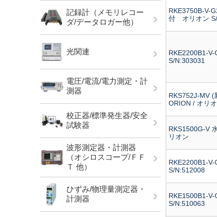
RKE3750B-V
記録計（メモリレコー
付 オリオン S/N
ダ/データロガー他）
光関連
RKE2200B1
S/N:303031
電圧/電流/電力測定・計
測器
RKS752J-M
ORION / オリ
校正器/標準発生器/安全
試験器
RKS1500G-V
リオン
波形測定器・計測器
（オシロスコープ/ＦＦ
RKE2200B1
Ｔ 他）
S/N:512008
ひずみ/物理量測定器・
RKE1500B1
計測器
S/N:510063