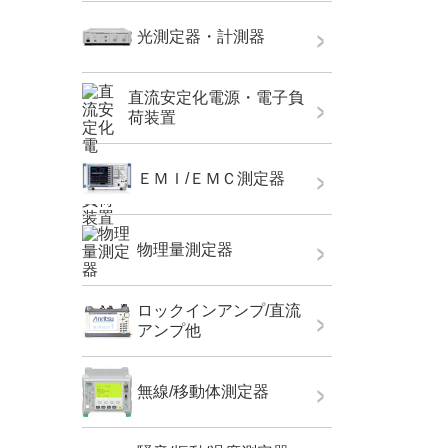
光測定器・計測器
直流安定化電源・電子負
荷装置
ＥＭＩ/ＥＭＣ測定器
物理量測定器
ロックインアンプ/直流
アンプ他
無線/移動体測定器