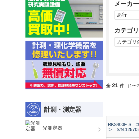
メーカー
カテゴリ
21
全
件
（1〜
計測・測定器
RKS400F-S
光測定器
ン S/N:12570