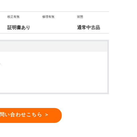
校正有無
修理有無
状態
証明書あり
通常中古品
ト
問い合わせこちら ＞