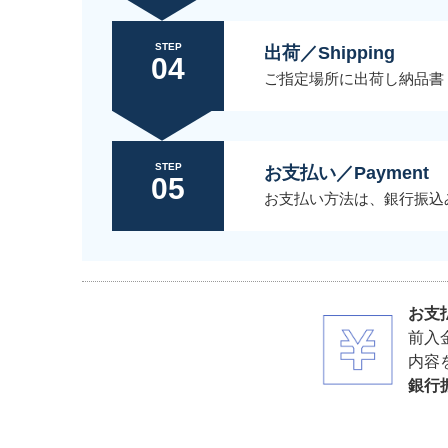
STEP
出荷／Shipping
04
ご指定場所に出荷し納品書
STEP
お支払い／Payment
05
お支払い方法は、銀行振込
お支
前入
内容
銀行