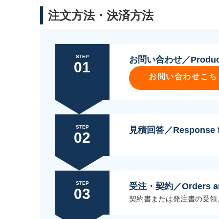
注文方法・決済方法
STEP
お問い合わせ／Product 
01
お問い合わせこち
STEP
見積回答／Response for
02
STEP
受注・契約／Orders and
03
契約書または発注書の受領