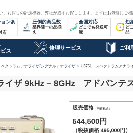
い。お探しの計測機器、弊社が必ずお探しします。まずはお気軽にご相
ションあ
圧倒的商品数
全国対応
短
業界随一の品揃
どこでも発送可
ど
え
能
品
対応
い
修理サービス
ご利
ービス
スペクトラムアナライザ/シグナルアナライザ
U3751 スペクトラムアナライザ 9
 9kHz – 8GHz アドバンテスト S
販売価格
（消費税込）
544,500円
（税抜価格 495,000円）