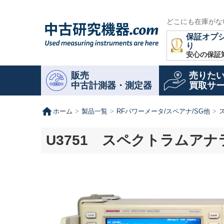
どこにも在庫がな
保証オプ
り
安心の保証
販売
売りた
中古計測器・測定器
買取サ
home
ホーム
製品一覧
RFパワーメータ/スペアナ/SG他
U3751 スペクトラムアナライザ