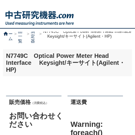
製
光
ホ
品
測
N7749C Optical Power Meter Head Interface
home
ー
一
定
Keysight/キーサイト(Agilent・HP)
ム
覧
器
N7749C Optical Power Meter Head
Interface Keysight/キーサイト(Agilent・
HP)
販売価格
運送費
（消費税込）
お問い合わせく
ださい
Warning
:
foreach()