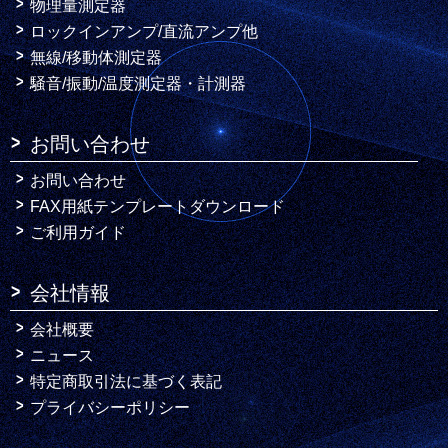
物理量測定器
ロックインアンプ/直流アンプ他
無線/移動体測定器
騒音/振動/温度測定器・計測器
お問い合わせ
お問い合わせ
FAX用紙テンプレートダウンロード
ご利用ガイド
会社情報
会社概要
ニュース
特定商取引法に基づく表記
プライバシーポリシー