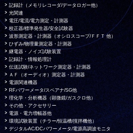
記録計（メモリレコーダ/データロガー他）
光関連
電圧/電流/電力測定・計測器
校正器/標準発生器/安全試験器
波形測定器・計測器（オシロスコープ/ＦＦＴ 他）
ひずみ/物理量測定器・計測器
継電器・ノイズ試験装置
記録計・情報処理計
伝送試験/ネットワーク測定器・計測器
ＡＦ（オーディオ）測定器・計測器
電源関連機器
RFパワーメータ/スペアナ/SG他
理化学・分析機器（顕微鏡/ガスクロ他）
その他・アクセサリー
電源・電力増幅器他
環境試験装置（チラー/恒温槽/撹拌機他）
デジタルAC/DCパワーメータ/電源高調波モニタ