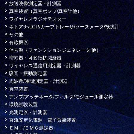
放送映像測定器・計測器
真空装置（真空ポンプ/真空計他）
ワイヤレスラジオテスター
ネトアナ/LCR/カーブトレーサ/ソースメータ/抵抗計
その他
有線機器
信号源（ファンクションジェネレータ 他）
増幅器・可変抵抗減衰器
ワイヤレス通信用測定器・計測器
騒音・振動測定器
周波数/時間測定器・計測器
真空装置
アンプ/アッテネータ/フィルタ/モジュール測定器
環境試験装置
光測定器・計測器
直流安定化電源・電子負荷装置
ＥＭＩ/ＥＭＣ測定器