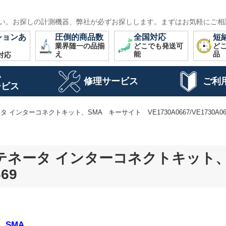
い。お探しの計測機器、弊社が必ずお探しします。まずはお気軽にご相
ションあ
圧倒的商品数
全国対応
短
業界随一の品揃
どこでも発送可
ど
え
能
品
対応
い
修理サービス
ご利
ービス
タ インターコネクトキット、SMA キーサイト VE1730A0667/VE1730A06
アッテネータ インターコネクトキッ
669
、SMA