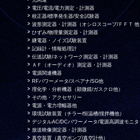
電圧/電流/電力測定・計測器
校正器/標準発生器/安全試験器
波形測定器・計測器（オシロスコープ/ＦＦＴ 他
ひずみ/物理量測定器・計測器
継電器・ノイズ試験装置
記録計・情報処理計
伝送試験/ネットワーク測定器・計測器
ＡＦ（オーディオ）測定器・計測器
電源関連機器
RFパワーメータ/スペアナ/SG他
理化学・分析機器（顕微鏡/ガスクロ他）
その他・アクセサリー
電源・電力増幅器他
環境試験装置（チラー/恒温槽/撹拌機他）
デジタルAC/DCパワーメータ/電源高調波モニタ
放送映像測定器・計測器
真空装置（真空ポンプ/真空計他）