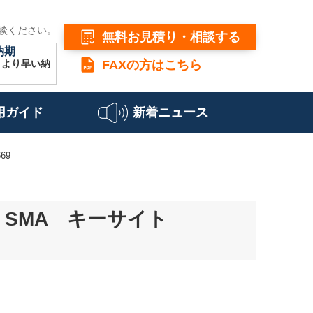
談ください。
無料お見積り・相談する
納期
こより早い納
FAXの方はこちら
用ガイド
新着ニュース
69
ト、SMA キーサイト