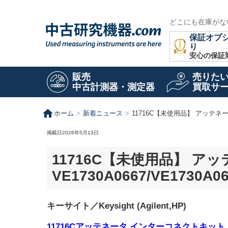
どこにも在庫がな
保証オプ
り
安心の保証
販売
売りた
中古計測器・測定器
買取サ
home
ホーム
新着ニュース
11716C【未使用品】 アッテネー
掲載日2026年5月13日
11716C【未使用品】 
VE1730A0667/VE1730A0
キーサイト／Keysight (Agilent,HP)
11716Cアッテネータ インターコネクトキット