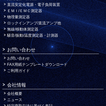
直流安定化電源・電子負荷装置
ＥＭＩ/ＥＭＣ測定器
物理量測定器
ロックインアンプ/直流アンプ他
無線/移動体測定器
騒音/振動/温度測定器・計測器
お問い合わせ
お問い合わせ
FAX用紙テンプレートダウンロード
ご利用ガイド
会社情報
会社概要
ニュース
特定商取引法に基づく表記