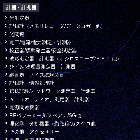
計器・計測器
光測定器
記録計（メモリレコーダ/データロガー他）
光関連
電圧/電流/電力測定・計測器
校正器/標準発生器/安全試験器
波形測定器・計測器（オシロスコープ/ＦＦＴ 他）
ひずみ/物理量測定器・計測器
継電器・ノイズ試験装置
記録計・情報処理計
伝送試験/ネットワーク測定器・計測器
ＡＦ（オーディオ）測定器・計測器
電源関連機器
RFパワーメータ/スペアナ/SG他
理化学・分析機器（顕微鏡/ガスクロ他）
その他・アクセサリー
電源・電力増幅器他