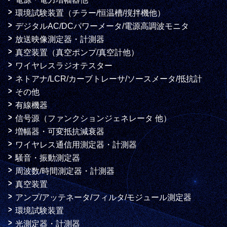
環境試験装置（チラー/恒温槽/撹拌機他）
デジタルAC/DCパワーメータ/電源高調波モニタ
放送映像測定器・計測器
真空装置（真空ポンプ/真空計他）
ワイヤレスラジオテスター
ネトアナ/LCR/カーブトレーサ/ソースメータ/抵抗計
その他
有線機器
信号源（ファンクションジェネレータ 他）
増幅器・可変抵抗減衰器
ワイヤレス通信用測定器・計測器
騒音・振動測定器
周波数/時間測定器・計測器
真空装置
アンプ/アッテネータ/フィルタ/モジュール測定器
環境試験装置
光測定器・計測器