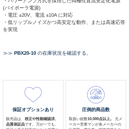
・パワーアンプ方式を採用した両極性直流安定化電源
(バイポーラ電源)
・電圧 ±20V、電流 ±10A に対応
・低リップルノイズかつ高安定な動作、または高速応答
を実現
≫≫
PBX20-10
の在庫状況を確認する。
保証オプションあり
圧倒的商品数
販売品は、
校正や性能確認済、
取扱い総数
10,000点以上。
元メ
品質保証品
です。万が一でも、
ーカー営業マンが各メーカーの