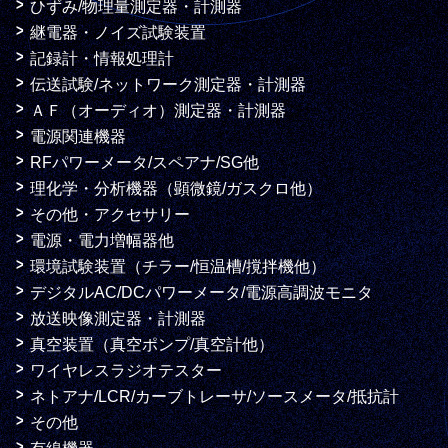
ひずみ/物理量測定器・計測器
継電器・ノイズ試験装置
記録計・情報処理計
伝送試験/ネットワーク測定器・計測器
ＡＦ（オーディオ）測定器・計測器
電源関連機器
RFパワーメータ/スペアナ/SG他
理化学・分析機器（顕微鏡/ガスクロ他）
その他・アクセサリー
電源・電力増幅器他
環境試験装置（チラー/恒温槽/撹拌機他）
デジタルAC/DCパワーメータ/電源高調波モニタ
放送映像測定器・計測器
真空装置（真空ポンプ/真空計他）
ワイヤレスラジオテスター
ネトアナ/LCR/カーブトレーサ/ソースメータ/抵抗計
その他