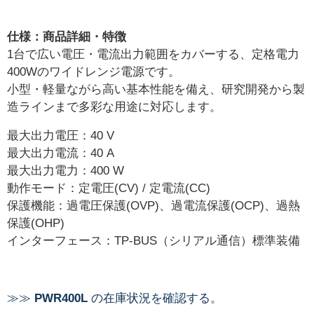
仕様：商品詳細・特徴
1台で広い電圧・電流出力範囲をカバーする、定格電力
400Wのワイドレンジ電源です。
小型・軽量ながら高い基本性能を備え、研究開発から製
造ラインまで多彩な用途に対応します。
最大出力電圧：40 V
最大出力電流：40 A
最大出力電力：400 W
動作モード：定電圧(CV) / 定電流(CC)
保護機能：過電圧保護(OVP)、過電流保護(OCP)、過熱
保護(OHP)
インターフェース：TP-BUS（シリアル通信）標準装備
≫≫
PWR400L
の在庫状況を確認する。