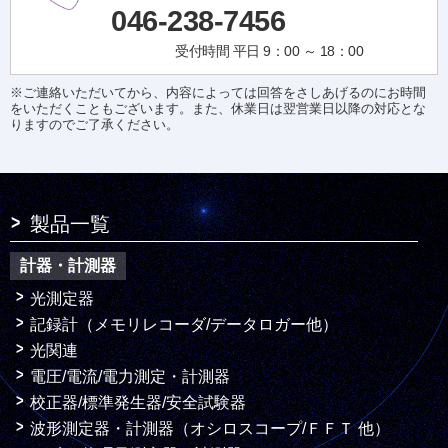
046-238-7456
受付時間 平日 9：00 ～ 18：00
※ご連絡いただいてから、内容によっては回答をさしあげるのにお時間
をいただくこともございます。また、休業日は翌営業日以降の対応とな
りますのでご了承ください。
製品一覧
計器・計測器
光測定器
記録計（メモリレコーダ/データロガー他）
光関連
電圧/電流/電力測定・計測器
校正器/標準発生器/安全試験器
波形測定器・計測器（オシロスコープ/ＦＦＴ 他）