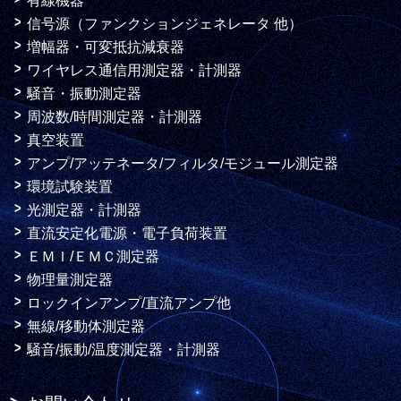
有線機器
信号源（ファンクションジェネレータ 他）
増幅器・可変抵抗減衰器
ワイヤレス通信用測定器・計測器
騒音・振動測定器
周波数/時間測定器・計測器
真空装置
アンプ/アッテネータ/フィルタ/モジュール測定器
環境試験装置
光測定器・計測器
直流安定化電源・電子負荷装置
ＥＭＩ/ＥＭＣ測定器
物理量測定器
ロックインアンプ/直流アンプ他
無線/移動体測定器
騒音/振動/温度測定器・計測器