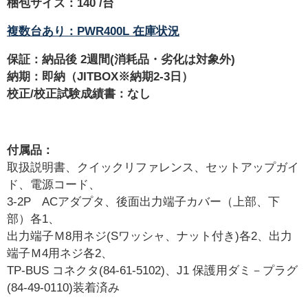
梱包サイズ：140 /台
複数台あり：PWR400L 在庫状況
保証：納品後 2週間(消耗品・劣化は対象外)
納期：即納（JITBOX※納期2-3日）
校正/校正試験成績書：なし
付属品：
取扱説明書、クイックリファレンス、セットアップガイ
ド、電源コード、
3-2P ACアダプタ、後面出力端子カバー（上部、下
部）各1、
出力端子Ｍ8用ネジ(Sワッシャ、ナット付き)各2、出力
端子Ｍ4用ネジ各2、
TP-BUS コネクタ(84-61-5102)、J1 保護用ダミ－プラグ
(84-49-0110)装着済み