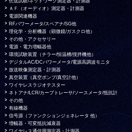
伝送試験/ネットワーク測定器・計測器
ＡＦ（オーディオ）測定器・計測器
電源関連機器
RFパワーメータ/スペアナ/SG他
理化学・分析機器（顕微鏡/ガスクロ他）
その他・アクセサリー
電源・電力増幅器他
環境試験装置（チラー/恒温槽/撹拌機他）
デジタルAC/DCパワーメータ/電源高調波モニタ
放送映像測定器・計測器
真空装置（真空ポンプ/真空計他）
ワイヤレスラジオテスター
ネトアナ/LCR/カーブトレーサ/ソースメータ/抵抗計
その他
有線機器
信号源（ファンクションジェネレータ 他）
増幅器・可変抵抗減衰器
ワイヤレス通信用測定器・計測器