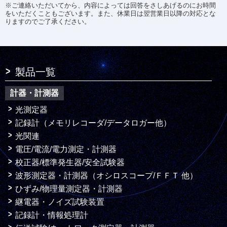
※ご連絡いただいてから、内容によっては回答をさしあげるのにお時間
をいただくこともございます。また、休業日は翌営業日以降の対応とな
りますのでご了承ください。
製品一覧
計器・計測器
光測定器
記録計（メモリレコーダ/データロガー他）
光関連
電圧/電流/電力測定・計測器
校正器/標準発生器/安全試験器
波形測定器・計測器（オシロスコープ/ＦＦＴ 他）
ひずみ/物理量測定器・計測器
継電器・ノイズ試験装置
記録計・情報処理計