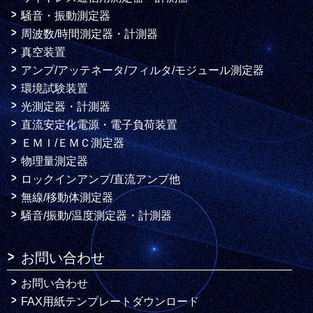
騒音・振動測定器
周波数/時間測定器・計測器
真空装置
アンプ/アッテネータ/フィルタ/モジュール測定器
環境試験装置
光測定器・計測器
直流安定化電源・電子負荷装置
ＥＭＩ/ＥＭＣ測定器
物理量測定器
ロックインアンプ/直流アンプ他
無線/移動体測定器
騒音/振動/温度測定器・計測器
お問い合わせ
お問い合わせ
FAX用紙テンプレートダウンロード