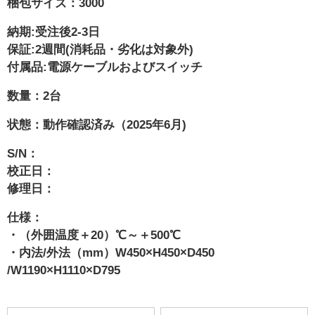
梱包サイズ：3000
納期:受注後2-3日
保証:2週間(消耗品・劣化は対象外)
付属品:電源ケーブルおよびスイッチ
数量：2台
状態：動作確認済み（2025年6月)
S/N：
校正日：
修理日：
仕様：
・（外囲温度＋20）℃～＋500℃
・内法/外法（mm）W450×H450×D450
/W1190×H1110×D795