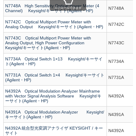
N7748A High Sensitivity Optical Power Meter (4
N7748A
スクロールできます
Channel) Keysight/キーサイト(Agilent・HP)
N7742C Optical Multiport Power Meter with
N7742C
Analog Output Keysight/キーサイト(Agilent・HP)
N7743C Optical Multiport Power Meter with
Analog Output, High Power Configuration
N7743C
Keysight/キーサイト(Agilent・HP)
N7734A Optical Switch 1×13 Keysight/キーサイ
N7734A
ト(Agilent・HP)
N7731A Optical Switch 1×4 Keysight/キーサイト
N7731A
(Agilent・HP)
N4392A Optical Modulation Analyzer Mainframe
with Vector Signal Analysis Software Keysight/キ
N4392A
ーサイト(Agilent・HP)
N4391A Optical Modulation Analyzer Keysight/
N4391A
キーサイト(Agilent・HP)
N4392A 統合型光変調アナライザ KEYSIGHT / キー
N4392A
サイト