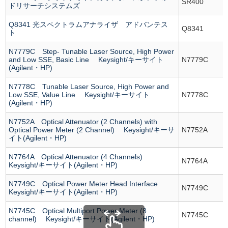
SR400
ドリサーチシステムズ
Q8341 光スペクトラムアナライザ アドバンテス
Q8341
ト
N7779C Step- Tunable Laser Source, High Power
and Low SSE, Basic Line Keysight/キーサイト
N7779C
(Agilent・HP)
N7778C Tunable Laser Source, High Power and
Low SSE, Value Line Keysight/キーサイト
N7778C
(Agilent・HP)
N7752A Optical Attenuator (2 Channels) with
Optical Power Meter (2 Channel) Keysight/キーサ
N7752A
イト(Agilent・HP)
N7764A Optical Attenuator (4 Channels)
N7764A
Keysight/キーサイト(Agilent・HP)
N7749C Optical Power Meter Head Interface
N7749C
Keysight/キーサイト(Agilent・HP)
N7745C Optical Multiport Power Meter (8
N7745C
channel) Keysight/キーサイト(Agilent・HP)