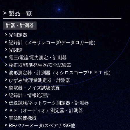
製品一覧
計器・計測器
光測定器
記録計（メモリレコーダ/データロガー他）
光関連
電圧/電流/電力測定・計測器
校正器/標準発生器/安全試験器
波形測定器・計測器（オシロスコープ/ＦＦＴ 他）
ひずみ/物理量測定器・計測器
継電器・ノイズ試験装置
記録計・情報処理計
伝送試験/ネットワーク測定器・計測器
ＡＦ（オーディオ）測定器・計測器
電源関連機器
RFパワーメータ/スペアナ/SG他