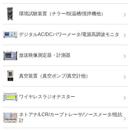
環境試験装置（チラー/恒温槽/撹拌機他）
デジタルAC/DCパワーメータ/電源高調波モニタ
放送映像測定器・計測器
真空装置（真空ポンプ/真空計他）
ワイヤレスラジオテスター
ネトアナ/LCR/カーブトレーサ/ソースメータ/抵抗
計