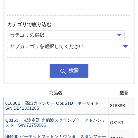
カテゴリで絞り込む：
search
検索
商品名
型番
81636B 高出力センサー Opt:STD キーサイト
81636B
S/N:DE41301265
Q8163 光測定器 光偏波スクランブラ アドバンテ
Q8163
スト S/N:72750066
SR400 ゲーテッドフォトンカウンタ スタンフォー