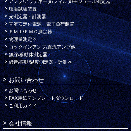
アンプ/アッテネータ/フィルタ/モジュール測定器
環境試験装置
光測定器・計測器
直流安定化電源・電子負荷装置
ＥＭＩ/ＥＭＣ測定器
物理量測定器
ロックインアンプ/直流アンプ他
無線/移動体測定器
騒音/振動/温度測定器・計測器
お問い合わせ
お問い合わせ
FAX用紙テンプレートダウンロード
ご利用ガイド
会社情報