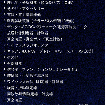
理化学・分析機器（顕微鏡/ガスクロ他）
その他・アクセサリー
電源・電力増幅器他
環境試験装置（チラー/恒温槽/撹拌機他）
デジタルAC/DCパワーメータ/電源高調波モニタ
放送映像測定器・計測器
真空装置（真空ポンプ/真空計他）
ワイヤレスラジオテスター
ネトアナ/LCR/カーブトレーサ/ソースメータ/抵抗計
その他
有線機器
信号源（ファンクションジェネレータ 他）
増幅器・可変抵抗減衰器
ワイヤレス通信用測定器・計測器
騒音・振動測定器
周波数/時間測定器・計測器
真空装置